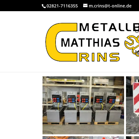
02821-7116355
m.crins@t-online.de
U
N