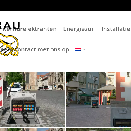
nterflurelektranten
Energiezuil
Installatie
eem contact met ons op
Meer foto’s